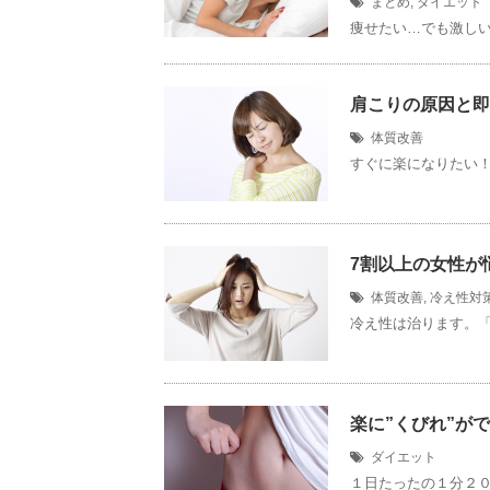
まとめ
,
ダイエット
痩せたい…でも激しい
肩こりの原因と即
体質改善
すぐに楽になりたい！
7割以上の女性が
体質改善
,
冷え性対
冷え性は治ります。「
楽に”くびれ”が
ダイエット
１日たったの１分２０